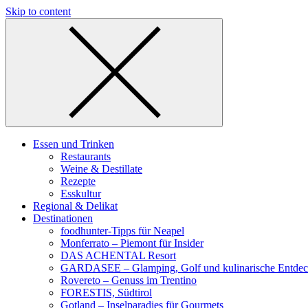
Skip to content
Essen und Trinken
Restaurants
Weine & Destillate
Rezepte
Esskultur
Regional & Delikat
Destinationen
foodhunter-Tipps für Neapel
Monferrato – Piemont für Insider
DAS ACHENTAL Resort
GARDASEE – Glamping, Golf und kulinarische Entde
Rovereto – Genuss im Trentino
FORESTIS, Südtirol
Gotland – Inselparadies für Gourmets