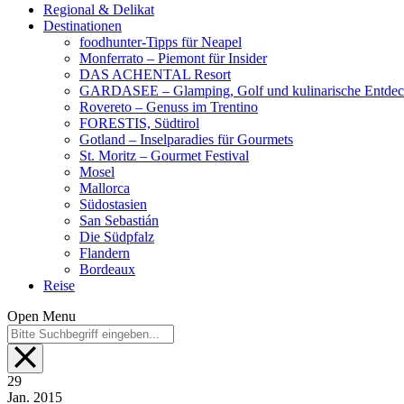
Regional & Delikat
Destinationen
foodhunter-Tipps für Neapel
Monferrato – Piemont für Insider
DAS ACHENTAL Resort
GARDASEE – Glamping, Golf und kulinarische Entde
Rovereto – Genuss im Trentino
FORESTIS, Südtirol
Gotland – Inselparadies für Gourmets
St. Moritz – Gourmet Festival
Mosel
Mallorca
Südostasien
San Sebastián
Die Südpfalz
Flandern
Bordeaux
Reise
Open Menu
29
Jan.
2015