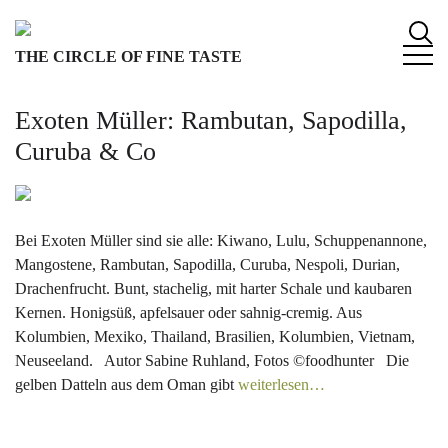
S
k
THE CIRCLE OF FINE TASTE
i
p
t
Exoten Müller: Rambutan, Sapodilla,
o
Curuba & Co
c
o
n
t
Bei Exoten Müller sind sie alle: Kiwano, Lulu, Schuppenannone,
e
Mangostene, Rambutan, Sapodilla, Curuba, Nespoli, Durian,
n
Drachenfrucht. Bunt, stachelig, mit harter Schale und kaubaren
t
Kernen. Honigsüß, apfelsauer oder sahnig-cremig. Aus
Kolumbien, Mexiko, Thailand, Brasilien, Kolumbien, Vietnam,
Neuseeland. Autor Sabine Ruhland, Fotos ©foodhunter Die
gelben Datteln aus dem Oman gibt
weiterlesen…