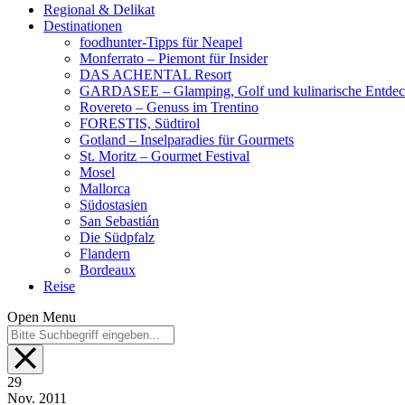
Regional & Delikat
Destinationen
foodhunter-Tipps für Neapel
Monferrato – Piemont für Insider
DAS ACHENTAL Resort
GARDASEE – Glamping, Golf und kulinarische Entde
Rovereto – Genuss im Trentino
FORESTIS, Südtirol
Gotland – Inselparadies für Gourmets
St. Moritz – Gourmet Festival
Mosel
Mallorca
Südostasien
San Sebastián
Die Südpfalz
Flandern
Bordeaux
Reise
Open Menu
29
Nov.
2011