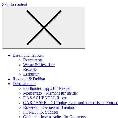
Skip to content
Essen und Trinken
Restaurants
Weine & Destillate
Rezepte
Esskultur
Regional & Delikat
Destinationen
foodhunter-Tipps für Neapel
Monferrato – Piemont für Insider
DAS ACHENTAL Resort
GARDASEE – Glamping, Golf und kulinarische Entde
Rovereto – Genuss im Trentino
FORESTIS, Südtirol
Gotland – Inselparadies für Gourmets