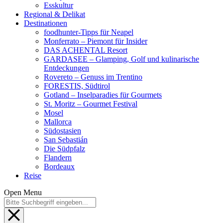
Esskultur
Regional & Delikat
Destinationen
foodhunter-Tipps für Neapel
Monferrato – Piemont für Insider
DAS ACHENTAL Resort
GARDASEE – Glamping, Golf und kulinarische
Entdeckungen
Rovereto – Genuss im Trentino
FORESTIS, Südtirol
Gotland – Inselparadies für Gourmets
St. Moritz – Gourmet Festival
Mosel
Mallorca
Südostasien
San Sebastián
Die Südpfalz
Flandern
Bordeaux
Reise
Open Menu