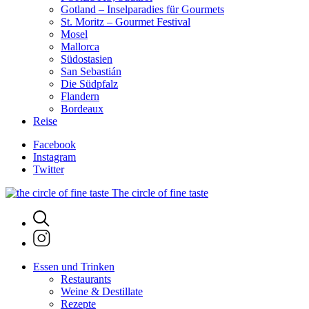
Gotland – Inselparadies für Gourmets
St. Moritz – Gourmet Festival
Mosel
Mallorca
Südostasien
San Sebastián
Die Südpfalz
Flandern
Bordeaux
Reise
Facebook
Instagram
Twitter
The circle of fine taste
Essen und Trinken
Restaurants
Weine & Destillate
Rezepte