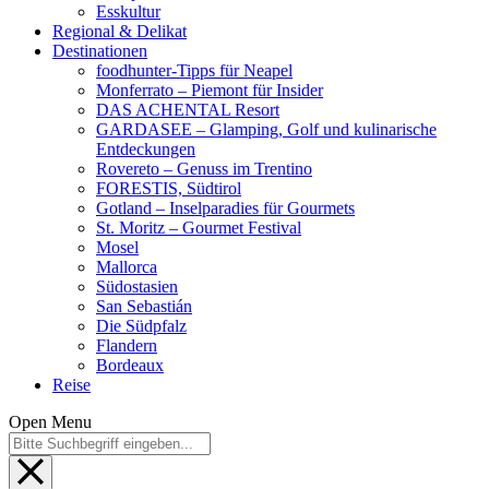
Esskultur
Regional & Delikat
Destinationen
foodhunter-Tipps für Neapel
Monferrato – Piemont für Insider
DAS ACHENTAL Resort
GARDASEE – Glamping, Golf und kulinarische
Entdeckungen
Rovereto – Genuss im Trentino
FORESTIS, Südtirol
Gotland – Inselparadies für Gourmets
St. Moritz – Gourmet Festival
Mosel
Mallorca
Südostasien
San Sebastián
Die Südpfalz
Flandern
Bordeaux
Reise
Open Menu