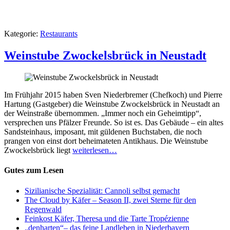
Kategorie:
Restaurants
Weinstube Zwockelsbrück in Neustadt
Im Frühjahr 2015 haben Sven Niederbremer (Chefkoch) und Pierre
Hartung (Gastgeber) die Weinstube Zwockelsbrück in Neustadt an
der Weinstraße übernommen. „Immer noch ein Geheimtipp“,
versprechen uns Pfälzer Freunde. So ist es. Das Gebäude – ein altes
Sandsteinhaus, imposant, mit güldenen Buchstaben, die noch
prangen von einst dort beheimateten Antikhaus. Die Weinstube
Zwockelsbrück liegt
weiterlesen…
Gutes zum Lesen
Sizilianische Spezialität: Cannoli selbst gemacht
The Cloud by Käfer – Season II, zwei Sterne für den
Regenwald
Feinkost Käfer, Theresa und die Tarte Tropézienne
„denharten“– das feine Landleben in Niederbayern