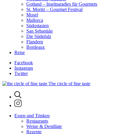
Gotland – Inselparadies für Gourmets
St. Moritz – Gourmet Festival
Mosel
Mallorca
Südostasien
San Sebastián
Die Südpfalz
Flandern
Bordeaux
Reise
Facebook
Instagram
Twitter
The circle of fine taste
Essen und Trinken
Restaurants
Weine & Destillate
Rezepte