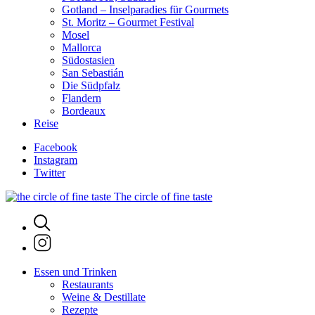
Gotland – Inselparadies für Gourmets
St. Moritz – Gourmet Festival
Mosel
Mallorca
Südostasien
San Sebastián
Die Südpfalz
Flandern
Bordeaux
Reise
Facebook
Instagram
Twitter
The circle of fine taste
Essen und Trinken
Restaurants
Weine & Destillate
Rezepte