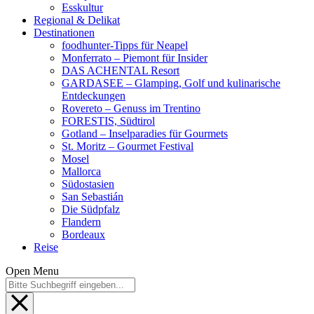
Esskultur
Regional & Delikat
Destinationen
foodhunter-Tipps für Neapel
Monferrato – Piemont für Insider
DAS ACHENTAL Resort
GARDASEE – Glamping, Golf und kulinarische
Entdeckungen
Rovereto – Genuss im Trentino
FORESTIS, Südtirol
Gotland – Inselparadies für Gourmets
St. Moritz – Gourmet Festival
Mosel
Mallorca
Südostasien
San Sebastián
Die Südpfalz
Flandern
Bordeaux
Reise
Open Menu