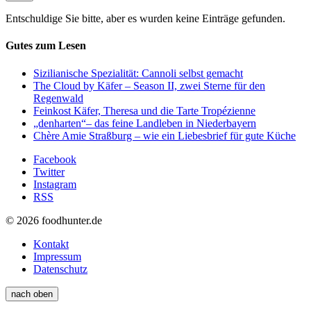
Entschuldige Sie bitte, aber es wurden keine Einträge gefunden.
Gutes zum Lesen
Sizilianische Spezialität: Cannoli selbst gemacht
The Cloud by Käfer – Season II, zwei Sterne für den
Regenwald
Feinkost Käfer, Theresa und die Tarte Tropézienne
„denharten“– das feine Landleben in Niederbayern
Chère Amie Straßburg – wie ein Liebesbrief für gute Küche
Facebook
Twitter
Instagram
RSS
© 2026 foodhunter.de
Kontakt
Impressum
Datenschutz
nach oben