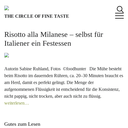
S
k
THE CIRCLE OF FINE TASTE
i
p
t
Risotto alla Milanese – selbst für
o
Italiener ein Festessen
c
o
n
t
Autorin Sabine Ruhland, Fotos ©foodhunter Die Mühe besteht
e
beim Risotto im dauernden Rühren, ca. 20–30 Minuten braucht es
n
am Herd, damit es perfekt gelingt. Die Menge der
t
aufgenommenen Flüssigkeit ist entscheidend für die Konsistenz,
nicht pappig, nicht trocken, aber auch nicht zu flüssig.
weiterlesen…
Gutes zum Lesen