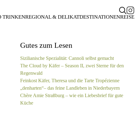
D TRINKEN
REGIONAL & DELIKAT
DESTINATIONEN
REISE
Gutes zum Lesen
Sizilianische Spezialität: Cannoli selbst gemacht
The Cloud by Käfer – Season II, zwei Sterne für den
Regenwald
Feinkost Käfer, Theresa und die Tarte Tropézienne
„denharten“– das feine Landleben in Niederbayern
Chère Amie Straßburg – wie ein Liebesbrief für gute
Küche