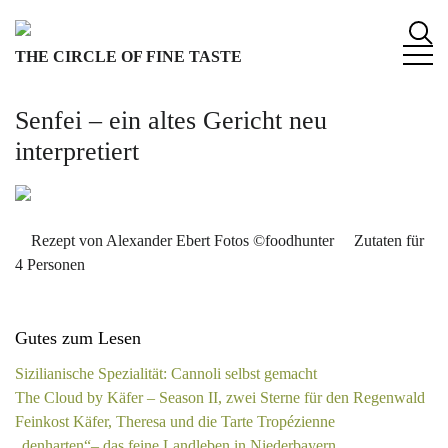
S
k
THE CIRCLE OF FINE TASTE
i
p
t
Senfei – ein altes Gericht neu
o
interpretiert
c
o
n
t
Rezept von Alexander Ebert Fotos ©foodhunter Zutaten für
e
4 Personen
n
t
Gutes zum Lesen
Sizilianische Spezialität: Cannoli selbst gemacht
The Cloud by Käfer – Season II, zwei Sterne für den Regenwald
Feinkost Käfer, Theresa und die Tarte Tropézienne
„denharten“– das feine Landleben in Niederbayern