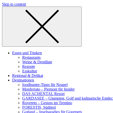
Skip to content
Essen und Trinken
Restaurants
Weine & Destillate
Rezepte
Esskultur
Regional & Delikat
Destinationen
foodhunter-Tipps für Neapel
Monferrato – Piemont für Insider
DAS ACHENTAL Resort
GARDASEE – Glamping, Golf und kulinarische Entde
Rovereto – Genuss im Trentino
FORESTIS, Südtirol
Gotland – Inselparadies für Gourmets