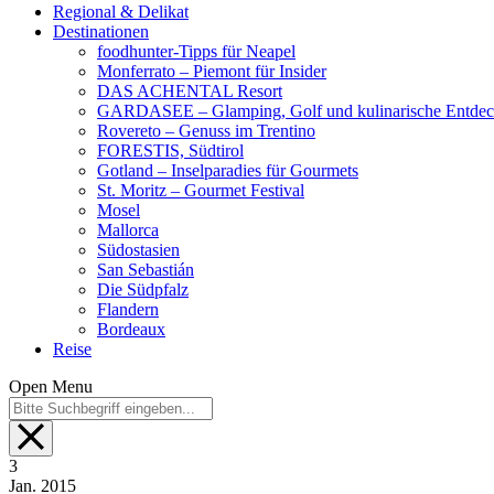
Regional & Delikat
Destinationen
foodhunter-Tipps für Neapel
Monferrato – Piemont für Insider
DAS ACHENTAL Resort
GARDASEE – Glamping, Golf und kulinarische Entde
Rovereto – Genuss im Trentino
FORESTIS, Südtirol
Gotland – Inselparadies für Gourmets
St. Moritz – Gourmet Festival
Mosel
Mallorca
Südostasien
San Sebastián
Die Südpfalz
Flandern
Bordeaux
Reise
Open Menu
3
Jan.
2015