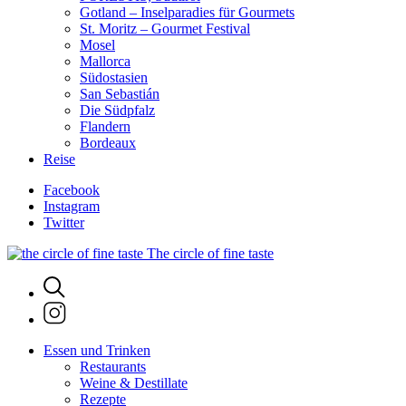
Gotland – Inselparadies für Gourmets
St. Moritz – Gourmet Festival
Mosel
Mallorca
Südostasien
San Sebastián
Die Südpfalz
Flandern
Bordeaux
Reise
Facebook
Instagram
Twitter
The circle of fine taste
Essen und Trinken
Restaurants
Weine & Destillate
Rezepte