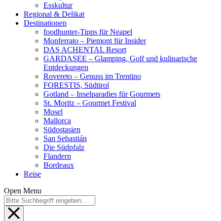
Esskultur
Regional & Delikat
Destinationen
foodhunter-Tipps für Neapel
Monferrato – Piemont für Insider
DAS ACHENTAL Resort
GARDASEE – Glamping, Golf und kulinarische
Entdeckungen
Rovereto – Genuss im Trentino
FORESTIS, Südtirol
Gotland – Inselparadies für Gourmets
St. Moritz – Gourmet Festival
Mosel
Mallorca
Südostasien
San Sebastián
Die Südpfalz
Flandern
Bordeaux
Reise
Open Menu