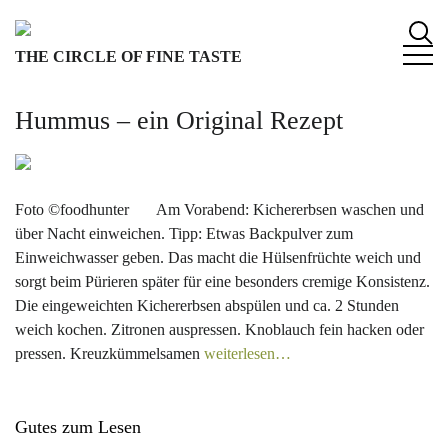
S
k
THE CIRCLE OF FINE TASTE
i
p
t
Hummus – ein Original Rezept
o
c
o
n
Foto ©foodhunter Am Vorabend: Kichererbsen waschen und
t
über Nacht einweichen. Tipp: Etwas Backpulver zum
e
Einweichwasser geben. Das macht die Hülsenfrüchte weich und
n
sorgt beim Pürieren später für eine besonders cremige Konsistenz.
t
Die eingeweichten Kichererbsen abspülen und ca. 2 Stunden
weich kochen. Zitronen auspressen. Knoblauch fein hacken oder
pressen. Kreuzkümmelsamen
weiterlesen…
Gutes zum Lesen