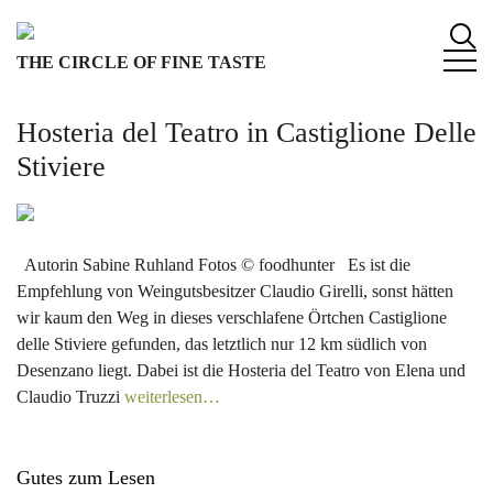
S
k
THE CIRCLE OF FINE TASTE
i
p
t
Hosteria del Teatro in Castiglione Delle
o
Stiviere
c
o
n
t
Autorin Sabine Ruhland Fotos © foodhunter Es ist die
e
Empfehlung von Weingutsbesitzer Claudio Girelli, sonst hätten
n
wir kaum den Weg in dieses verschlafene Örtchen Castiglione
t
delle Stiviere gefunden, das letztlich nur 12 km südlich von
Desenzano liegt. Dabei ist die Hosteria del Teatro von Elena und
Claudio Truzzi
weiterlesen…
Gutes zum Lesen