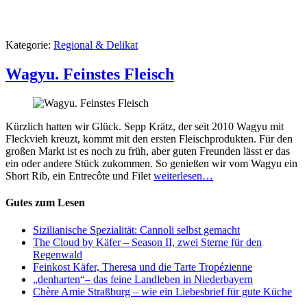
Kategorie:
Regional & Delikat
Wagyu. Feinstes Fleisch
Kürzlich hatten wir Glück. Sepp Krätz, der seit 2010 Wagyu mit
Fleckvieh kreuzt, kommt mit den ersten Fleischprodukten. Für den
großen Markt ist es noch zu früh, aber guten Freunden lässt er das
ein oder andere Stück zukommen. So genießen wir vom Wagyu ein
Short Rib, ein Entrecôte und Filet
weiterlesen…
Gutes zum Lesen
Sizilianische Spezialität: Cannoli selbst gemacht
The Cloud by Käfer – Season II, zwei Sterne für den
Regenwald
Feinkost Käfer, Theresa und die Tarte Tropézienne
„denharten“– das feine Landleben in Niederbayern
Chère Amie Straßburg – wie ein Liebesbrief für gute Küche