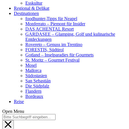
Esskultur
Regional & Delikat
Destinationen
foodhunter-Tipps für Neapel
Monferrato – Piemont für Insider
DAS ACHENTAL Resort
GARDASEE – Glamping, Golf und kulinarische
Entdeckungen
Rovereto – Genuss im Trentino
FORESTIS, Südtirol
Gotland – Inselparadies für Gourmets
St. Moritz – Gourmet Festival
Mosel
Mallorca
Südostasien
San Sebastián
Die Südpfalz
Flandern
Bordeaux
Reise
Open Menu