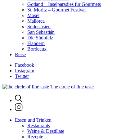
Gotland – Inselparadies für Gourmets
St. Moritz – Gourmet Festival
Mosel
Mallorca
Südostasien
San Sebastián
Die Südpfalz
Flandern
Bordeaux
Reise
Facebook
Instagram
Twitter
The circle of fine taste
Essen und Trinken
Restaurants
Weine & Destillate
Rezepte