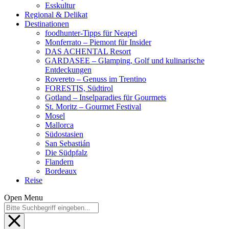
Esskultur
Regional & Delikat
Destinationen
foodhunter-Tipps für Neapel
Monferrato – Piemont für Insider
DAS ACHENTAL Resort
GARDASEE – Glamping, Golf und kulinarische
Entdeckungen
Rovereto – Genuss im Trentino
FORESTIS, Südtirol
Gotland – Inselparadies für Gourmets
St. Moritz – Gourmet Festival
Mosel
Mallorca
Südostasien
San Sebastián
Die Südpfalz
Flandern
Bordeaux
Reise
Open Menu