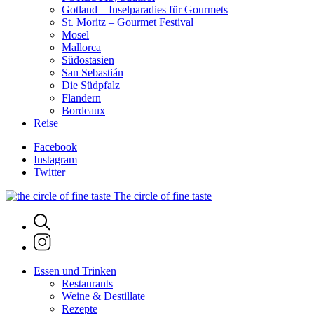
Gotland – Inselparadies für Gourmets
St. Moritz – Gourmet Festival
Mosel
Mallorca
Südostasien
San Sebastián
Die Südpfalz
Flandern
Bordeaux
Reise
Facebook
Instagram
Twitter
The circle of fine taste
Essen und Trinken
Restaurants
Weine & Destillate
Rezepte