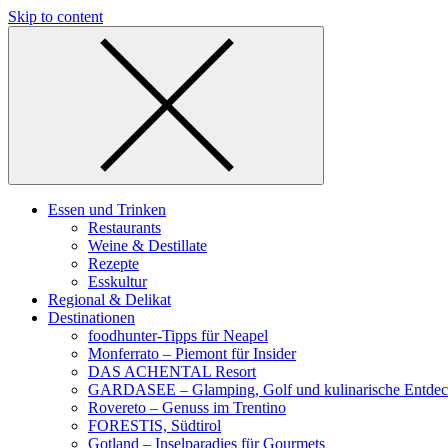
Skip to content
Essen und Trinken
Restaurants
Weine & Destillate
Rezepte
Esskultur
Regional & Delikat
Destinationen
foodhunter-Tipps für Neapel
Monferrato – Piemont für Insider
DAS ACHENTAL Resort
GARDASEE – Glamping, Golf und kulinarische Entde
Rovereto – Genuss im Trentino
FORESTIS, Südtirol
Gotland – Inselparadies für Gourmets