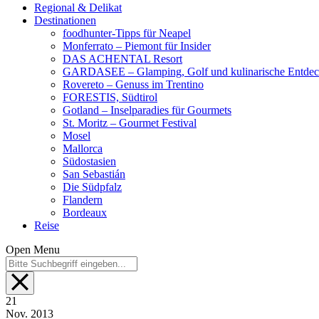
Regional & Delikat
Destinationen
foodhunter-Tipps für Neapel
Monferrato – Piemont für Insider
DAS ACHENTAL Resort
GARDASEE – Glamping, Golf und kulinarische Entde
Rovereto – Genuss im Trentino
FORESTIS, Südtirol
Gotland – Inselparadies für Gourmets
St. Moritz – Gourmet Festival
Mosel
Mallorca
Südostasien
San Sebastián
Die Südpfalz
Flandern
Bordeaux
Reise
Open Menu
21
Nov.
2013