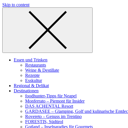
Skip to content
Essen und Trinken
Restaurants
Weine & Destillate
Rezepte
Esskultur
Regional & Delikat
Destinationen
foodhunter-Tipps für Neapel
Monferrato – Piemont für Insider
DAS ACHENTAL Resort
GARDASEE – Glamping, Golf und kulinarische Entde
Rovereto – Genuss im Trentino
FORESTIS, Südtirol
Gotland – Inselparadies für Gourmets