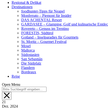
Regional & Delikat
Destinationen
foodhunter-Tipps für Neapel
Monferrato – Piemont für Insider
DAS ACHENTAL Resort
GARDASEE – Glamping, Golf und kulinarische Entde
Rovereto – Genuss im Trentino
FORESTIS, Südtirol
Gotland – Inselparadies für Gourmets
St. Moritz – Gourmet Festival
Mosel
Mallorca
Südostasien
San Sebastián
Die Südpfalz
Flandern
Bordeaux
Reise
Open Menu
21
Dez.
2024