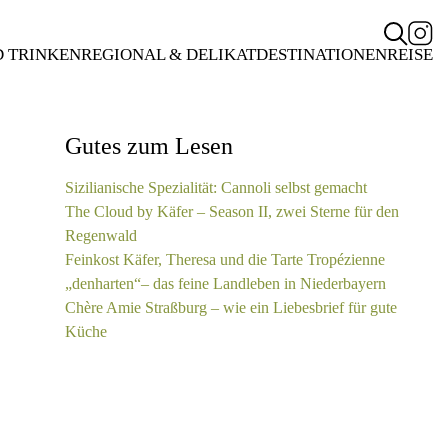
D TRINKEN
REGIONAL & DELIKAT
DESTINATIONEN
REISE
Gutes zum Lesen
Sizilianische Spezialität: Cannoli selbst gemacht
The Cloud by Käfer – Season II, zwei Sterne für den
Regenwald
Feinkost Käfer, Theresa und die Tarte Tropézienne
„denharten“– das feine Landleben in Niederbayern
Chère Amie Straßburg – wie ein Liebesbrief für gute
Küche