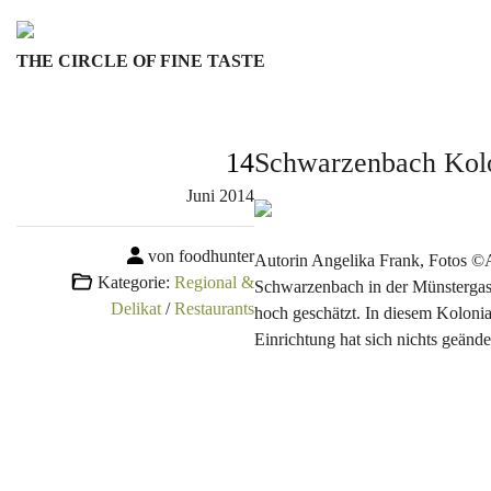
Skip
to
THE CIRCLE OF FINE TASTE
content
14
Schwarzenbach Kolo
Juni
2014
von foodhunter
Autorin Angelika Frank, Fotos ©
Kategorie:
Regional &
Schwarzenbach in der Münstergasse
Delikat
/
Restaurants
hoch geschätzt. In diesem Koloni
Einrichtung hat sich nichts geände