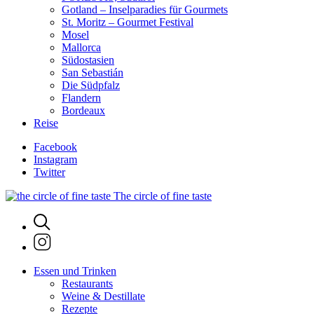
Gotland – Inselparadies für Gourmets
St. Moritz – Gourmet Festival
Mosel
Mallorca
Südostasien
San Sebastián
Die Südpfalz
Flandern
Bordeaux
Reise
Facebook
Instagram
Twitter
The circle of fine taste
Essen und Trinken
Restaurants
Weine & Destillate
Rezepte