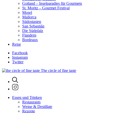
Gotland – Inselparadies für Gourmets
St. Moritz – Gourmet Festival
Mosel
Mallorca
Südostasien
San Sebastián
Die Südpfalz
Flandern
Bordeaux
Reise
Facebook
Instagram
Twitter
The circle of fine taste
Essen und Trinken
Restaurants
Weine & Destillate
Rezepte