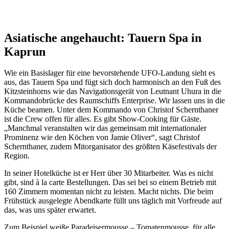
Asiatische angehaucht: Tauern Spa
in
Kaprun
Wie ein Basislager für eine bevorstehende UFO-Landung sieht es
aus, das Tauern Spa und fügt sich doch harmonisch an den Fuß des
Kitzsteinhorns wie das Navigationsgerät von Leutnant Uhura in die
Kommandobrücke des Raumschiffs Enterprise. Wir lassen uns in die
Küche beamen. Unter dem Kommando von Christof Schernthaner
ist die Crew offen für alles. Es gibt Show-Cooking für Gäste.
„Manchmal veranstalten wir das gemeinsam mit internationaler
Prominenz wie den Köchen von Jamie Oliver“, sagt Christof
Schernthaner, zudem Mitorganisator des größten Käsefestivals der
Region.
In seiner Hotelküche ist er Herr über 30 Mitarbeiter. Was es nicht
gibt, sind à la carte Bestellungen. Das sei bei so einem Betrieb mit
160 Zimmern momentan nicht zu leisten. Macht nichts. Die beim
Frühstück ausgelegte Abendkarte füllt uns täglich mit Vorfreude auf
das, was uns später erwartet.
Zum Beispiel weiße Paradeisermousse – Tomatenmousse, für alle