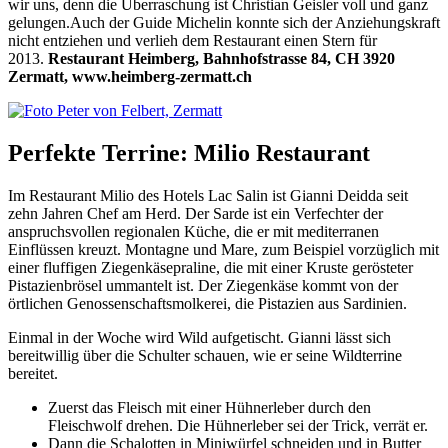
wir uns, denn die Überraschung ist Christian Geisler voll und ganz
gelungen.Auch der Guide Michelin konnte sich der Anziehungskraft
nicht entziehen und verlieh dem Restaurant einen Stern für
2013.
Restaurant Heimberg, Bahnhofstrasse 84, CH 3920
Zermatt, www.heimberg-zermatt.ch
Perfekte Terrine: Milio Restaurant
Im Restaurant Milio des Hotels Lac Salin ist Gianni Deidda seit
zehn Jahren Chef am Herd. Der Sarde ist ein Verfechter der
anspruchsvollen regionalen Küche, die er mit mediterranen
Einflüssen kreuzt. Montagne und Mare, zum Beispiel vorzüglich mit
einer fluffigen Ziegenkäsepraline, die mit einer Kruste gerösteter
Pistazienbrösel ummantelt ist. Der Ziegenkäse kommt von der
örtlichen Genossenschaftsmolkerei, die Pistazien aus Sardinien.
Einmal in der Woche wird Wild aufgetischt. Gianni lässt sich
bereitwillig über die Schulter schauen, wie er seine Wildterrine
bereitet.
Zuerst das Fleisch mit einer Hühnerleber durch den
Fleischwolf drehen. Die Hühnerleber sei der Trick, verrät er.
Dann die Schalotten in Miniwürfel schneiden und in Butter