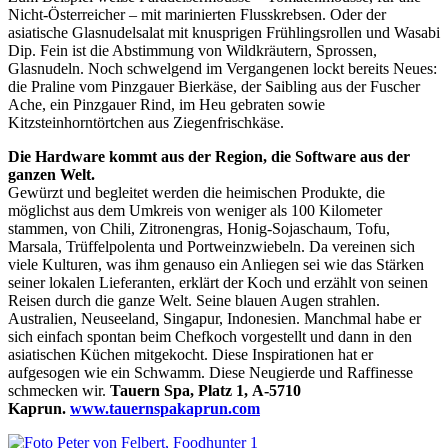
Nicht-Österreicher – mit marinierten Flusskrebsen. Oder der
asiatische Glasnudelsalat mit knusprigen Frühlingsrollen und Wasabi
Dip. Fein ist die Abstimmung von Wildkräutern, Sprossen,
Glasnudeln. Noch schwelgend im Vergangenen lockt bereits Neues:
die Praline vom Pinzgauer Bierkäse, der Saibling aus der Fuscher
Ache, ein Pinzgauer Rind, im Heu gebraten sowie
Kitzsteinhorntörtchen aus Ziegenfrischkäse.
Die Hardware kommt aus der Region, die Software aus der
ganzen Welt.
Gewürzt und begleitet werden die heimischen Produkte, die
möglichst aus dem Umkreis von weniger als 100 Kilometer
stammen, von Chili, Zitronengras, Honig-Sojaschaum, Tofu,
Marsala, Trüffelpolenta und Portweinzwiebeln. Da vereinen sich
viele Kulturen, was ihm genauso ein Anliegen sei wie das Stärken
seiner lokalen Lieferanten, erklärt der Koch und erzählt von seinen
Reisen durch die ganze Welt. Seine blauen Augen strahlen.
Australien, Neuseeland, Singapur, Indonesien. Manchmal habe er
sich einfach spontan beim Chefkoch vorgestellt und dann in den
asiatischen Küchen mitgekocht. Diese Inspirationen hat er
aufgesogen wie ein Schwamm. Diese Neugierde und Raffinesse
schmecken wir.
Tauern Spa, Platz 1, A-5710
Kaprun.
www.tauernspakaprun.com