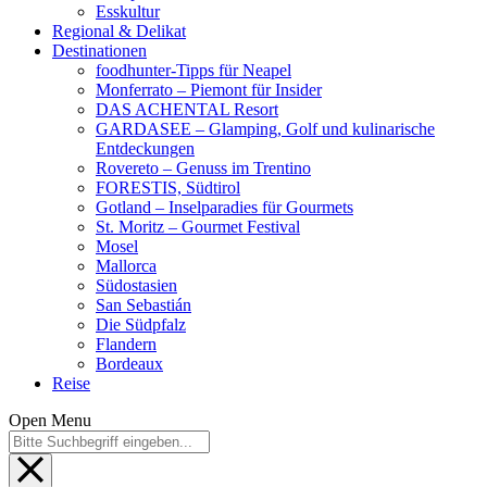
Esskultur
Regional & Delikat
Destinationen
foodhunter-Tipps für Neapel
Monferrato – Piemont für Insider
DAS ACHENTAL Resort
GARDASEE – Glamping, Golf und kulinarische
Entdeckungen
Rovereto – Genuss im Trentino
FORESTIS, Südtirol
Gotland – Inselparadies für Gourmets
St. Moritz – Gourmet Festival
Mosel
Mallorca
Südostasien
San Sebastián
Die Südpfalz
Flandern
Bordeaux
Reise
Open Menu