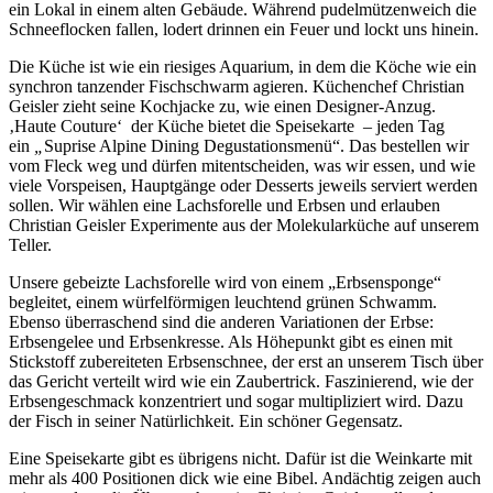
ein Lokal in einem alten Gebäude. Während pudelmützenweich die
Schneeflocken fallen, lodert drinnen ein Feuer und lockt uns hinein.
Die Küche ist wie ein riesiges Aquarium, in dem die Köche wie ein
synchron tanzender Fischschwarm agieren. Küchenchef Christian
Geisler zieht seine Kochjacke zu, wie einen Designer-Anzug.
‚Haute Couture‘ der Küche bietet die Speisekarte – jeden Tag
ein
„
Suprise Alpine Dining Degustationsmenü“. Das bestellen wir
vom Fleck weg und dürfen mitentscheiden, was wir essen, und wie
viele Vorspeisen, Hauptgänge oder Desserts jeweils serviert werden
sollen. Wir wählen eine Lachsforelle und Erbsen und erlauben
Christian Geisler Experimente aus der Molekularküche auf unserem
Teller.
Unsere gebeizte Lachsforelle wird von einem „Erbsensponge“
begleitet, einem würfelförmigen leuchtend grünen Schwamm.
Ebenso überraschend sind die anderen Variationen der Erbse:
Erbsengelee und Erbsenkresse. Als Höhepunkt gibt es einen mit
Stickstoff zubereiteten Erbsenschnee, der erst an unserem Tisch über
das Gericht verteilt wird wie ein Zaubertrick. Faszinierend, wie der
Erbsengeschmack konzentriert und sogar multipliziert wird. Dazu
der Fisch in seiner Natürlichkeit. Ein schöner Gegensatz.
Eine Speisekarte gibt es übrigens nicht. Dafür ist die Weinkarte mit
mehr als 400 Positionen dick wie eine Bibel. Andächtig zeigen auch