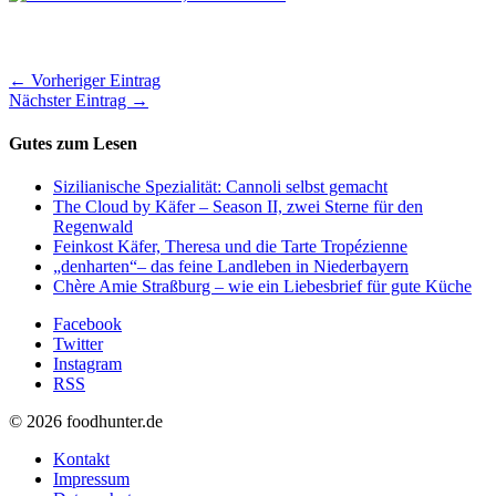
← Vorheriger Eintrag
Nächster Eintrag →
Gutes zum Lesen
Sizilianische Spezialität: Cannoli selbst gemacht
The Cloud by Käfer – Season II, zwei Sterne für den
Regenwald
Feinkost Käfer, Theresa und die Tarte Tropézienne
„denharten“– das feine Landleben in Niederbayern
Chère Amie Straßburg – wie ein Liebesbrief für gute Küche
Facebook
Twitter
Instagram
RSS
© 2026 foodhunter.de
Kontakt
Impressum