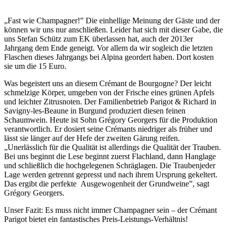
„Fast wie Champagner!” Die einhellige Meinung der Gäste und der
können wir uns nur anschließen. Leider hat sich mit dieser Gabe, die
uns Stefan Schütz zum EK überlassen hat, auch der 2013er
Jahrgang dem Ende geneigt. Vor allem da wir sogleich die letzten
Flaschen dieses Jahrgangs bei Alpina geordert haben. Dort kosten
sie um die 15 Euro.
Was begeistert uns an diesem Crémant de Bourgogne? Der leicht
schmelzige Körper, umgeben von der Frische eines grünen Apfels
und leichter Zitrusnoten. Der Familienbetrieb Parigot & Richard in
Savigny-les-Beaune in Burgund produziert diesen feinen
Schaumwein. Heute ist Sohn Grégory Georgers für die Produktion
verantwortlich. Er dosiert seine Crémants niedriger als früher und
lässt sie länger auf der Hefe der zweiten Gärung reifen.
„Unerlässlich für die Qualität ist allerdings die Qualität der Trauben.
Bei uns beginnt die Lese beginnt zuerst Flachland, dann Hanglage
und schließlich die hochgelegenen Schräglagen. Die Traubenjeder
Lage werden getrennt gepresst und nach ihrem Ursprung gekeltert.
Das ergibt die perfekte Ausgewogenheit der Grundweine”, sagt
Grégory Georgers.
Unser Fazit: Es muss nicht immer Champagner sein – der Crémant
Parigot bietet ein fantastisches Preis-Leistungs-Verhältnis!