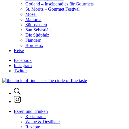
Gotland – Inselparadies für Gourmets
St. Moritz – Gourmet Festival
Mosel
Mallorca
Südostasien
San Sebastián
Die Südpfalz
Flandern
Bordeaux
Reise
Facebook
Instagram
Twitter
The circle of fine taste
Essen und Trinken
Restaurants
Weine & Destillate
Rezepte