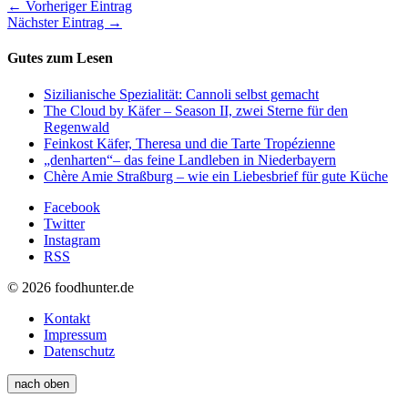
← Vorheriger Eintrag
Nächster Eintrag →
Gutes zum Lesen
Sizilianische Spezialität: Cannoli selbst gemacht
The Cloud by Käfer – Season II, zwei Sterne für den
Regenwald
Feinkost Käfer, Theresa und die Tarte Tropézienne
„denharten“– das feine Landleben in Niederbayern
Chère Amie Straßburg – wie ein Liebesbrief für gute Küche
Facebook
Twitter
Instagram
RSS
© 2026 foodhunter.de
Kontakt
Impressum
Datenschutz
nach oben