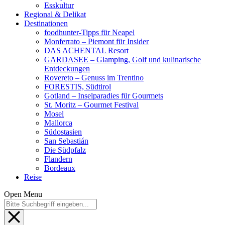
Esskultur
Regional & Delikat
Destinationen
foodhunter-Tipps für Neapel
Monferrato – Piemont für Insider
DAS ACHENTAL Resort
GARDASEE – Glamping, Golf und kulinarische
Entdeckungen
Rovereto – Genuss im Trentino
FORESTIS, Südtirol
Gotland – Inselparadies für Gourmets
St. Moritz – Gourmet Festival
Mosel
Mallorca
Südostasien
San Sebastián
Die Südpfalz
Flandern
Bordeaux
Reise
Open Menu