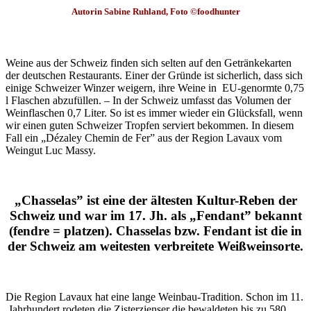
Autorin Sabine Ruhland, Foto ©foodhunter
Weine aus der Schweiz finden sich selten auf den Getränkekarten
der deutschen Restaurants. Einer der Gründe ist sicherlich, dass sich
einige Schweizer Winzer weigern, ihre Weine in EU-genormte 0,75
l Flaschen abzufüllen. – In der Schweiz umfasst das Volumen der
Weinflaschen 0,7 Liter. So ist es immer wieder ein Glücksfall, wenn
wir einen guten Schweizer Tropfen serviert bekommen. In diesem
Fall ein „Dézaley Chemin de Fer” aus der Region Lavaux vom
Weingut Luc Massy.
„Chasselas” ist eine der ältesten Kultur-Reben der
Schweiz und war im 17. Jh. als „Fendant” bekannt
(fendre = platzen). Chasselas bzw. Fendant ist die in
der Schweiz am weitesten verbreitete Weißweinsorte.
Die Region Lavaux hat eine lange Weinbau-Tradition. Schon im 11.
Jahrhundert rodeten die Zisterzienser die bewaldeten bis zu 580