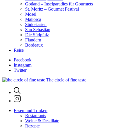
Gotland – Inselparadies für Gourmets
St. Moritz – Gourmet Festival
Mosel
Mallorca
Südostasien
San Sebastián
Die Südpfalz
Flandern
Bordeaux
Reise
Facebook
Instagram
Twitter
The circle of fine taste
Essen und Trinken
Restaurants
Weine & Destillate
Rezepte