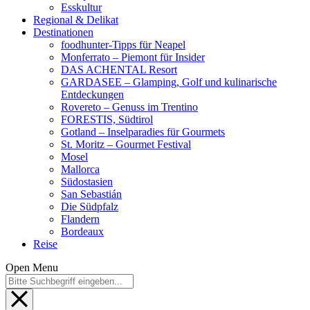
Esskultur
Regional & Delikat
Destinationen
foodhunter-Tipps für Neapel
Monferrato – Piemont für Insider
DAS ACHENTAL Resort
GARDASEE – Glamping, Golf und kulinarische
Entdeckungen
Rovereto – Genuss im Trentino
FORESTIS, Südtirol
Gotland – Inselparadies für Gourmets
St. Moritz – Gourmet Festival
Mosel
Mallorca
Südostasien
San Sebastián
Die Südpfalz
Flandern
Bordeaux
Reise
Open Menu