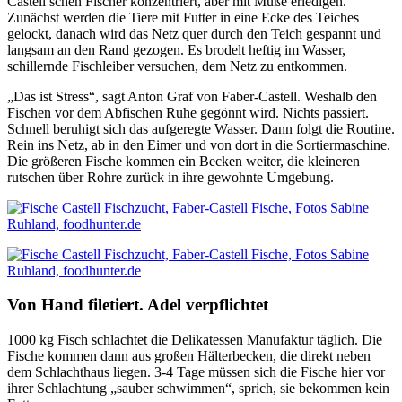
Castell’schen Fischer konzentriert, aber mit Muße erledigen.
Zunächst werden die Tiere mit Futter in eine Ecke des Teiches
gelockt, danach wird das Netz quer durch den Teich gespannt und
langsam an den Rand gezogen. Es brodelt heftig im Wasser,
schillernde Fischleiber versuchen, dem Netz zu entkommen.
„Das ist Stress“, sagt Anton Graf von Faber-Castell. Weshalb den
Fischen vor dem Abfischen Ruhe gegönnt wird. Nichts passiert.
Schnell beruhigt sich das aufgeregte Wasser. Dann folgt die Routine.
Rein ins Netz, ab in den Eimer und von dort in die Sortiermaschine.
Die größeren Fische kommen ein Becken weiter, die kleineren
rutschen über Rohre zurück in ihre gewohnte Umgebung.
Von Hand filetiert. Adel verpflichtet
1000 kg Fisch schlachtet die Delikatessen Manufaktur täglich. Die
Fische kommen dann aus großen Hälterbecken, die direkt neben
dem Schlachthaus liegen. 3-4 Tage müssen sich die Fische hier vor
ihrer Schlachtung „sauber schwimmen“, sprich, sie bekommen kein