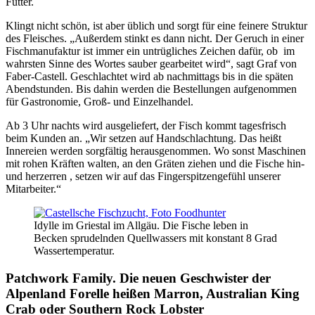
Futter.
Klingt nicht schön, ist aber üblich und sorgt für eine feinere Struktur
des Fleisches. „Außerdem stinkt es dann nicht. Der Geruch in einer
Fischmanufaktur ist immer ein untrügliches Zeichen dafür, ob im
wahrsten Sinne des Wortes sauber gearbeitet wird“, sagt Graf von
Faber-Castell. Geschlachtet wird ab nachmittags bis in die späten
Abendstunden. Bis dahin werden die Bestellungen aufgenommen
für Gastronomie, Groß- und Einzelhandel.
Ab 3 Uhr nachts wird ausgeliefert, der Fisch kommt tagesfrisch
beim Kunden an. „Wir setzen auf Handschlachtung. Das heißt
Innereien werden sorgfältig herausgenommen. Wo sonst Maschinen
mit rohen Kräften walten, an den Gräten ziehen und die Fische hin-
und herzerren , setzen wir auf das Fingerspitzengefühl unserer
Mitarbeiter.“
Idylle im Griestal im Allgäu. Die Fische leben in
Becken sprudelnden Quellwassers mit konstant 8 Grad
Wassertemperatur.
Patchwork Family. Die neuen Geschwister der
Alpenland Forelle heißen Marron, Australian King
Crab oder Southern Rock Lobster