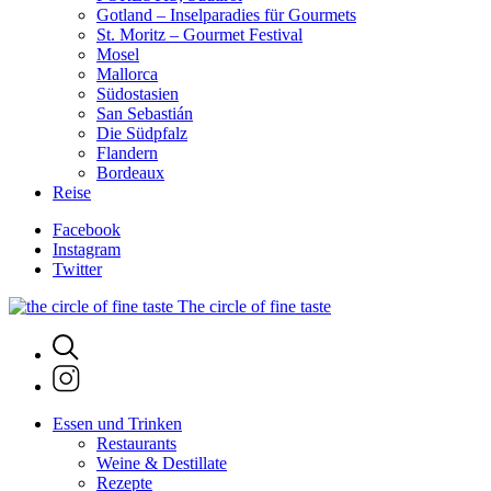
Gotland – Inselparadies für Gourmets
St. Moritz – Gourmet Festival
Mosel
Mallorca
Südostasien
San Sebastián
Die Südpfalz
Flandern
Bordeaux
Reise
Facebook
Instagram
Twitter
The circle of fine taste
Essen und Trinken
Restaurants
Weine & Destillate
Rezepte