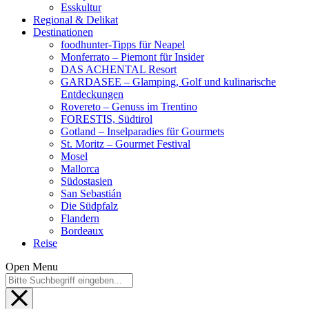
Esskultur
Regional & Delikat
Destinationen
foodhunter-Tipps für Neapel
Monferrato – Piemont für Insider
DAS ACHENTAL Resort
GARDASEE – Glamping, Golf und kulinarische
Entdeckungen
Rovereto – Genuss im Trentino
FORESTIS, Südtirol
Gotland – Inselparadies für Gourmets
St. Moritz – Gourmet Festival
Mosel
Mallorca
Südostasien
San Sebastián
Die Südpfalz
Flandern
Bordeaux
Reise
Open Menu