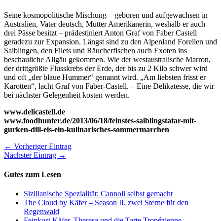
Seine kosmopolitische Mischung – geboren und aufgewachsen in
Australien, Vater deutsch, Mutter Amerikanerin, weshalb er auch
drei Pässe besitzt – prädestiniert Anton Graf von Faber Castell
geradezu zur Expansion. Längst sind zu den Alpenland Forellen und
Saiblingen, den Filets und Räucherfischen auch Exoten ins
beschauliche Allgäu gekommen. Wie der westaustralische Marron,
der drittgrößte Flusskrebs der Erde, der bis zu 2 Kilo schwer wird
und oft „der blaue Hummer“ genannt wird. „Am liebsten frisst er
Karotten“, lacht Graf von Faber-Castell. – Eine Delikatesse, die wir
bei nächster Gelegenheit kosten werden.
www.delicastell.de
www.foodhunter.de/2013/06/18/feinstes-saiblingstatar-mit-
gurken-dill-eis-ein-kulinarisches-sommermarchen
← Vorheriger Eintrag
Nächster Eintrag →
Gutes zum Lesen
Sizilianische Spezialität: Cannoli selbst gemacht
The Cloud by Käfer – Season II, zwei Sterne für den
Regenwald
Feinkost Käfer, Theresa und die Tarte Tropézienne