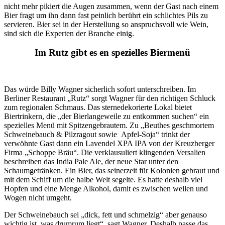
nicht mehr pikiert die Augen zusammen, wenn der Gast nach einem
Bier fragt um ihn dann fast peinlich berührt ein schlichtes Pils zu
servieren. Bier sei in der Herstellung so anspruchsvoll wie Wein,
sind sich die Experten der Branche einig.
Im Rutz gibt es en spezielles Biermenü
Das würde Billy Wagner sicherlich sofort unterschreiben. Im
Berliner Restaurant „Rutz“ sorgt Wagner für den richtigen Schluck
zum regionalen Schmaus. Das sternedekorierte Lokal bietet
Biertrinkern, die „der Bierlangeweile zu entkommen suchen“ ein
spezielles Menü mit Spitzengebrautem. Zu „Beuthes geschmortem
Schweinebauch & Pilzragout sowie Apfel-Soja“ trinkt der
verwöhnte Gast dann ein Lavendel XPA IPA von der Kreuzberger
Firma „Schoppe Bräu“. Die verklausuliert klingenden Versalien
beschreiben das India Pale Ale, der neue Star unter den
Schaumgetränken. Ein Bier, das seinerzeit für Kolonien gebraut und
mit dem Schiff um die halbe Welt segelte. Es hatte deshalb viel
Hopfen und eine Menge Alkohol, damit es zwischen wellen und
Wogen nicht umgeht.
Der Schweinebauch sei „dick, fett und schmelzig“ aber genauso
wichtig ist, was drumrum liegt“, sagt Wagner. Deshalb passe das