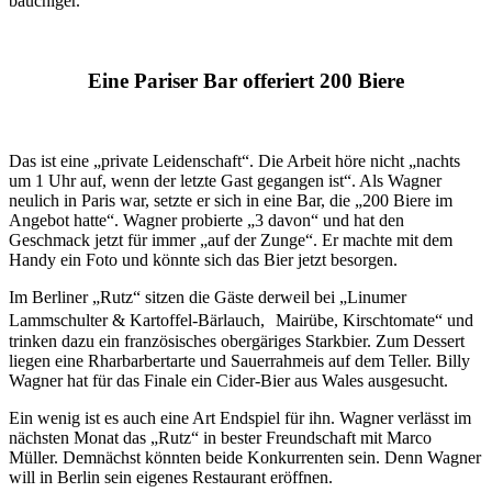
bauchiger.
Eine Pariser Bar offeriert 200 Biere
Das ist eine „private Leidenschaft“. Die Arbeit höre nicht „nachts
um 1 Uhr auf, wenn der letzte Gast gegangen ist“. Als Wagner
neulich in Paris war, setzte er sich in eine Bar, die „200 Biere im
Angebot hatte“. Wagner probierte „3 davon“ und hat den
Geschmack jetzt für immer „auf der Zunge“. Er machte mit dem
Handy ein Foto und könnte sich das Bier jetzt besorgen.
Im Berliner „Rutz“ sitzen die Gäste derweil bei „Linumer
Lammschulter & Kartoffel-Bärlauch, Mairübe, Kirschtomate“ und
trinken dazu ein französisches obergäriges Starkbier. Zum Dessert
liegen eine Rharbarbertarte und Sauerrahmeis auf dem Teller. Billy
Wagner hat für das Finale ein Cider-Bier aus Wales ausgesucht.
Ein wenig ist es auch eine Art Endspiel für ihn. Wagner verlässt im
nächsten Monat das „Rutz“ in bester Freundschaft mit Marco
Müller. Demnächst könnten beide Konkurrenten sein. Denn Wagner
will in Berlin sein eigenes Restaurant eröffnen.