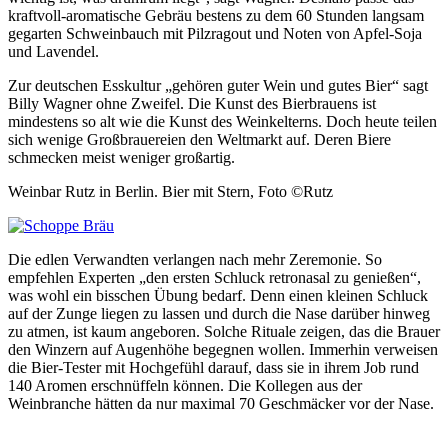
kraftvoll-aromatische Gebräu bestens zu dem 60 Stunden langsam
gegarten Schweinbauch mit Pilzragout und Noten von Apfel-Soja
und Lavendel.
Zur deutschen Esskultur „gehören guter Wein und gutes Bier“ sagt
Billy Wagner ohne Zweifel. Die Kunst des Bierbrauens ist
mindestens so alt wie die Kunst des Weinkelterns. Doch heute teilen
sich wenige Großbrauereien den Weltmarkt auf. Deren Biere
schmecken meist weniger großartig.
Weinbar Rutz in Berlin. Bier mit Stern, Foto ©Rutz
Die edlen Verwandten verlangen nach mehr Zeremonie. So
empfehlen Experten „den ersten Schluck retronasal zu genießen“,
was wohl ein bisschen Übung bedarf. Denn einen kleinen Schluck
auf der Zunge liegen zu lassen und durch die Nase darüber hinweg
zu atmen, ist kaum angeboren. Solche Rituale zeigen, das die Brauer
den Winzern auf Augenhöhe begegnen wollen. Immerhin verweisen
die Bier-Tester mit Hochgefühl darauf, dass sie in ihrem Job rund
140 Aromen erschnüffeln können. Die Kollegen aus der
Weinbranche hätten da nur maximal 70 Geschmäcker vor der Nase.