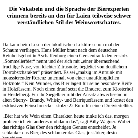
Die Vokabeln und die Sprache der Bierexperten
erinnern bereits an den für Laien teilweise schwer
verständlichen Stil des Weinwortschatzes.
Da kann beim Lesen der lukullischen Lektüre schon mal der
Schaum verfliegen. Hans Müller braut nach dem deutschen
Reinheitsgebot in Aschaffenburg einen Gerstentrank den er stolz
„Sommelierbier“ nennt und der sich mit „einer überraschend
fruchtige Nase, von leichter Zitrusnote, begleitet von deutlichem
Dörrobstcharakter“ präsentiert. Es sei „malzig im Antrunk mit
moussierender Rezenz untermalt von einer unaufdringlichen
Holznote.“ Kein Wunder, das Bier lagert für seine besondere Reife
in Holzfässern. Noch einen drauf setzt die Brauerei zum Klosterhof
in Heidelberg. Für ihr Siegelbier ruht der Ansatz abwechselnd in
alten Sherry-, Brandy, Whisky- und Barriquefässern und kostet den
exklusiven Feinschmecker stolze 22 Euro für einen Dreiviertelliter.
„Bier hat wie Wein einen Charakter, heute trinke ich das, morgen
probiere ich ein anderes und dann das“, sagt Billy Wagner. Wobei
das richtige Glas über den richtigen Genuss entscheidet. Je
schlanker das Bier, des schlanker das Glas, je stärker, desto