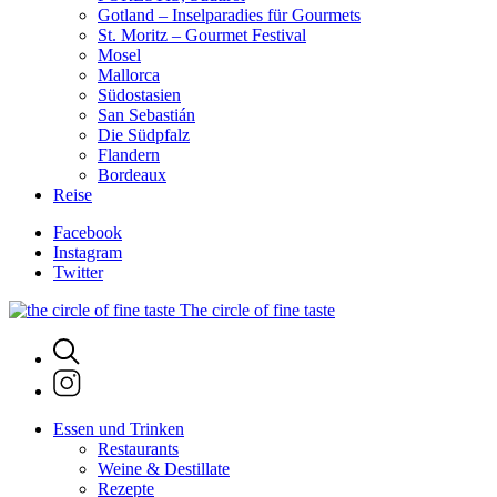
Gotland – Inselparadies für Gourmets
St. Moritz – Gourmet Festival
Mosel
Mallorca
Südostasien
San Sebastián
Die Südpfalz
Flandern
Bordeaux
Reise
Facebook
Instagram
Twitter
The circle of fine taste
Essen und Trinken
Restaurants
Weine & Destillate
Rezepte