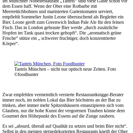
Im Münchner Nobelrestaurant „Tantris“ sind viele Gäste schon vor
dem Essen baff. Wenn der Ober eine Rotbarbe mit
Meerrettichbohnen und marinierten Gartentomaten serviert,
empfiehlt Sommelier Justin Leone überraschend als Begleiter ein
Bier. Leone greift zum Greenwich Indian Pale Ale für den feinen
Fisch. Das in London gebraute Bier werde „durch zusätzliche
Hopfen im Tank quasi trocken gehopft“. Die „aromatisch grüne
Frische“ stütze ein „ schwerer fruchtiger, doch konzentrierter
Körper“.
Tantris München – nicht nur optisch neue Zeiten. Foto
©foodhunter
Zwar empfehlen vermeintlich versierte Restaurantknigge-Berater
immer noch, im noblen Lokal das Bier höchstens an der Bar zu
trinken, aber immer mehr Spitzenhäusern emanzipieren sich vom
Glauben, nur die hohe Kunst der vergorenen Trauben könne dem
Gourmet den Höhepunkt des Essens auf die Zunge zaubern.
Es sei „absurd, überall auf Qualität zu setzen und beim Bier nicht“.
Selbst in den meisten sternedekorierten Restaurants kneift der Ober