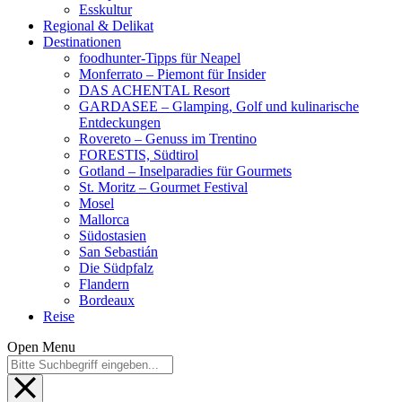
Esskultur
Regional & Delikat
Destinationen
foodhunter-Tipps für Neapel
Monferrato – Piemont für Insider
DAS ACHENTAL Resort
GARDASEE – Glamping, Golf und kulinarische
Entdeckungen
Rovereto – Genuss im Trentino
FORESTIS, Südtirol
Gotland – Inselparadies für Gourmets
St. Moritz – Gourmet Festival
Mosel
Mallorca
Südostasien
San Sebastián
Die Südpfalz
Flandern
Bordeaux
Reise
Open Menu