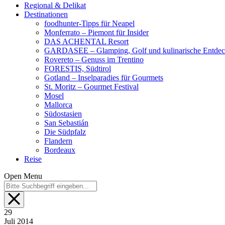
Regional & Delikat
Destinationen
foodhunter-Tipps für Neapel
Monferrato – Piemont für Insider
DAS ACHENTAL Resort
GARDASEE – Glamping, Golf und kulinarische Entde
Rovereto – Genuss im Trentino
FORESTIS, Südtirol
Gotland – Inselparadies für Gourmets
St. Moritz – Gourmet Festival
Mosel
Mallorca
Südostasien
San Sebastián
Die Südpfalz
Flandern
Bordeaux
Reise
Open Menu
29
Juli
2014