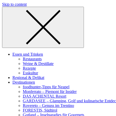
Skip to content
Essen und Trinken
Restaurants
Weine & Destillate
Rezepte
Esskultur
Regional & Delikat
Destinationen
foodhunter-Tipps für Neapel
Monferrato – Piemont für Insider
DAS ACHENTAL Resort
GARDASEE – Glamping, Golf und kulinarische Entde
Rovereto – Genuss im Trentino
FORESTIS, Südtirol
Gotland – Inselparadies für Gourmets