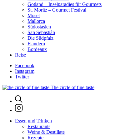
Gotland – Inselparadies für Gourmets
St. Moritz – Gourmet Festival
Mosel
Mallorca
Südostasien
San Sebastián
Die Südpfalz
Flandern
Bordeaux
Reise
Facebook
Instagram
Twitter
The circle of fine taste
Essen und Trinken
Restaurants
Weine & Destillate
Rezepte