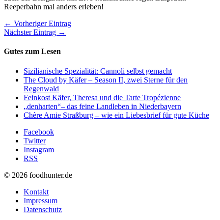
Reeperbahn mal anders erleben!
← Vorheriger Eintrag
Nächster Eintrag →
Gutes zum Lesen
Sizilianische Spezialität: Cannoli selbst gemacht
The Cloud by Käfer – Season II, zwei Sterne für den
Regenwald
Feinkost Käfer, Theresa und die Tarte Tropézienne
„denharten“– das feine Landleben in Niederbayern
Chère Amie Straßburg – wie ein Liebesbrief für gute Küche
Facebook
Twitter
Instagram
RSS
© 2026 foodhunter.de
Kontakt
Impressum
Datenschutz