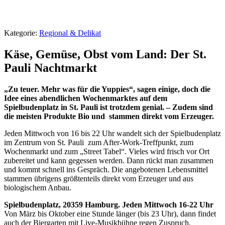
Kategorie:
Regional & Delikat
Käse, Gemüse, Obst vom Land: Der St.
Pauli Nachtmarkt
„Zu teuer. Mehr was für die Yuppies“, sagen einige, doch die
Idee eines abendlichen Wochenmarktes auf dem
Spielbudenplatz in St. Pauli ist trotzdem genial. – Zudem sind
die meisten Produkte Bio und stammen direkt vom Erzeuger.
Jeden Mittwoch von 16 bis 22 Uhr wandelt sich der Spielbudenplatz
im Zentrum von St. Pauli zum After-Work-Treffpunkt, zum
Wochenmarkt und zum „Street Tabel“. Vieles wird frisch vor Ort
zubereitet und kann gegessen werden. Dann rückt man zusammen
und kommt schnell ins Gespräch. Die angebotenen Lebensmittel
stammen übrigens größtenteils direkt vom Erzeuger und aus
biologischem Anbau.
Spielbudenplatz, 20359 Hamburg
. Jeden Mittwoch 16-22 Uhr
Von März bis Oktober eine Stunde länger (bis 23 Uhr), dann findet
auch der Biergarten mit Live-Musikbühne regen Zuspruch.