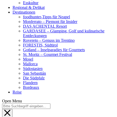
Esskultur
Regional & Delikat
Destinationen
foodhunter-Tipps für Neapel
Monferrato – Piemont für Insider
DAS ACHENTAL Resort
GARDASEE – Glamping, Golf und kulinarische
Entdeckungen
Rovereto – Genuss im Trentino
FORESTIS, Südtirol
Gotland – Inselparadies für Gourmets
St. Moritz – Gourmet Festival
Mosel
Mallorca
Südostasien
San Sebastián
Die Südpfalz
Flandern
Bordeaux
Reise
Open Menu