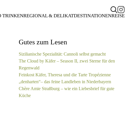
D TRINKEN
REGIONAL & DELIKAT
DESTINATIONEN
REISE
Gutes zum Lesen
Sizilianische Spezialität: Cannoli selbst gemacht
The Cloud by Käfer – Season II, zwei Sterne für den
Regenwald
Feinkost Käfer, Theresa und die Tarte Tropézienne
„denharten“– das feine Landleben in Niederbayern
Chère Amie Straßburg – wie ein Liebesbrief für gute
Küche