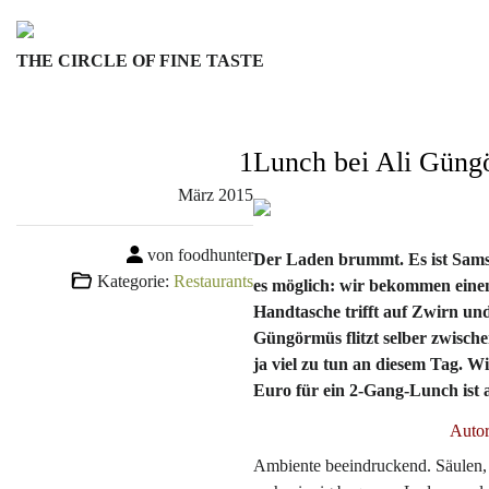
Skip
to
THE CIRCLE OF FINE TASTE
content
1
Lunch bei Ali Güng
März
2015
von foodhunter
Der Laden brummt. Es ist Samst
Kategorie:
Restaurants
es möglich: wir bekommen einen
Handtasche trifft auf Zwirn un
Güngörmüs flitzt selber zwisch
ja viel zu tun an diesem Tag. 
Euro für ein 2-Gang-Lunch ist a
Autor
Ambiente beeindruckend. Säulen, 