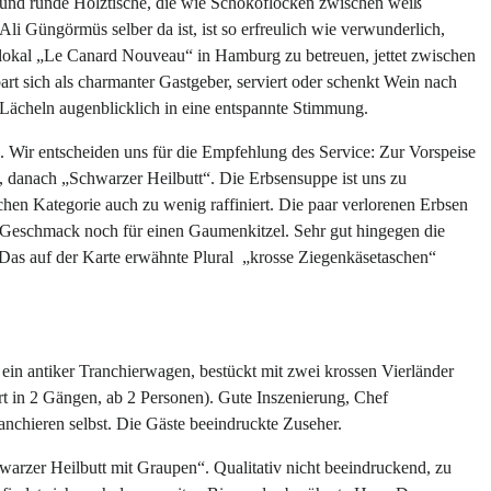
und runde Holztische, die wie Schokoflocken zwischen weiß
Ali Güngörmüs selber da ist, ist so erfreulich wie verwunderlich,
nelokal „Le Canard Nouveau“ in Hamburg zu betreuen, jettet zwischen
art sich als charmanter Gastgeber, serviert oder schenkt Wein nach
 Lächeln augenblicklich in eine entspannte Stimmung.
in. Wir entscheiden uns für die Empfehlung des Service: Zur Vorspeise
, danach „Schwarzer Heilbutt“. Die Erbsensuppe ist uns zu
schen Kategorie auch zu wenig raffiniert. Die paar verlorenen Erbsen
 Geschmack noch für einen Gaumenkitzel. Sehr gut hingegen die
 Das auf der Karte erwähnte Plural „krosse Ziegenkäsetaschen“
 ein antiker Tranchierwagen, bestückt mit zwei krossen Vierländer
rt in 2 Gängen, ab 2 Personen). Gute Inszenierung, Chef
chieren selbst. Die Gäste beeindruckte Zuseher.
warzer Heilbutt mit Graupen“. Qualitativ nicht beeindruckend, zu