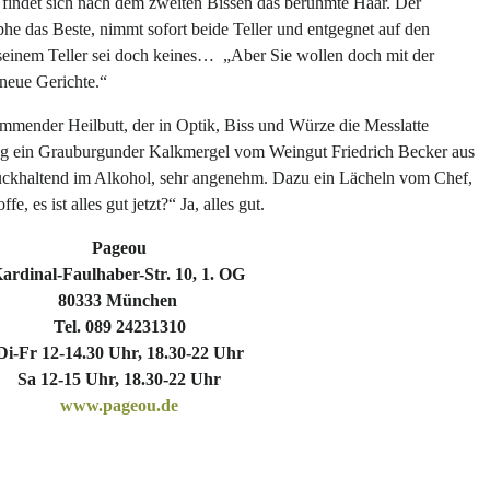
findet sich nach dem zweiten Bissen das berühmte Haar. Der
phe das Beste, nimmt sofort beide Teller und entgegnet auf den
seinem Teller sei doch keines… „Aber Sie wollen doch mit der
neue Gerichte.“
immender Heilbutt, der in Optik, Biss und Würze die Messlatte
tung ein Grauburgunder Kalkmergel vom Weingut Friedrich Becker aus
ückhaltend im Alkohol, sehr angenehm. Dazu ein Lächeln vom Chef,
, es ist alles gut jetzt?“ Ja, alles gut.
Pageou
ardinal-Faulhaber-Str. 10, 1. OG
80333 München
Tel. 089 24231310
Di-Fr 12-14.30 Uhr, 18.30-22 Uhr
Sa 12-15 Uhr, 18.30-22 Uhr
www.pageou.de