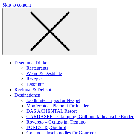
Skip to content
Essen und Trinken
Restaurants
Weine & Destillate
Rezepte
Esskultur
Regional & Delikat
Destinationen
foodhunter-Tipps für Neapel
Monferrato – Piemont für Insider
DAS ACHENTAL Resort
GARDASEE – Glamping, Golf und kulinarische Entde
Rovereto – Genuss im Trentino
FORESTIS, Südtirol
Gotland – Inselparadies für Gourmets