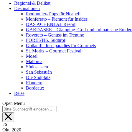
Regional & Delikat
Destinationen
foodhunter-Tipps für Neapel
Monferrato – Piemont für Insider
DAS ACHENTAL Resort
GARDASEE – Glamping, Golf und kulinarische Entde
Rovereto – Genuss im Trentino
FORESTIS, Südtirol
Gotland – Inselparadies für Gourmets
St. Moritz – Gourmet Festival
Mosel
Mallorca
Südostasien
San Sebastián
Die Südpfalz
Flandern
Bordeaux
Reise
Open Menu
26
Okt.
2020