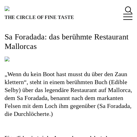
S
k
THE CIRCLE OF FINE TASTE
i
p
t
Sa Foradada: das berühmte Restaurant
o
Mallorcas
c
o
n
t
„Wenn du kein Boot hast musst du über den Zaun
e
klettern“, steht in einem berühmten Buch (Edible
n
Selby) über das legendäre Restaurant auf Mallorca,
t
dem Sa Foradada, benannt nach dem markanten
Felsen mit dem Loch ihm gegenüber (Sa Foradada,
die Durchlöcherte.)