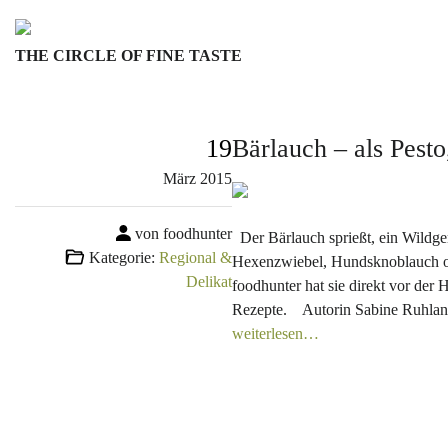
Skip
to
THE CIRCLE OF FINE TASTE
content
19
Bärlauch – als Pesto
März
2015
von foodhunter
Der Bärlauch sprießt, ein Wildg
Kategorie:
Regional &
Hexenzwiebel, Hundsknoblauch ode
Delikat
foodhunter hat sie direkt vor der 
Rezepte. Autorin Sabine Ruhlan
weiterlesen…