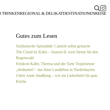
D TRINKEN
REGIONAL & DELIKAT
DESTINATIONEN
REISE
Gutes zum Lesen
Sizilianische Spezialität: Cannoli selbst gemacht
The Cloud by Käfer – Season II, zwei Sterne für den
Regenwald
Feinkost Käfer, Theresa und die Tarte Tropézienne
„denharten“– das feine Landleben in Niederbayern
Chère Amie Straßburg – wie ein Liebesbrief für gute
Küche