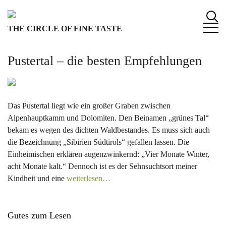
S
k
THE CIRCLE OF FINE TASTE
i
p
t
Pustertal – die besten Empfehlungen
o
c
o
n
Das Pustertal liegt wie ein großer Graben zwischen
t
Alpenhauptkamm und Dolomiten. Den Beinamen „grünes Tal“
e
bekam es wegen des dichten Waldbestandes. Es muss sich auch
n
die Bezeichnung „Sibirien Südtirols“ gefallen lassen. Die
t
Einheimischen erklären augenzwinkernd: „Vier Monate Winter,
acht Monate kalt.“ Dennoch ist es der Sehnsuchtsort meiner
Kindheit und eine
weiterlesen…
Gutes zum Lesen