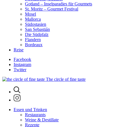
Gotland – Inselparadies für Gourmets
St. Moritz – Gourmet Festival
Mosel
Mallorca
Südostasien
San Sebastián
Die Südpfalz
Flandern
Bordeaux
Reise
Facebook
Instagram
Twitter
The circle of fine taste
Essen und Trinken
Restaurants
Weine & Destillate
Rezepte