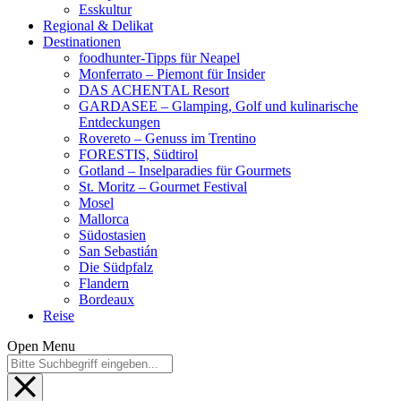
Esskultur
Regional & Delikat
Destinationen
foodhunter-Tipps für Neapel
Monferrato – Piemont für Insider
DAS ACHENTAL Resort
GARDASEE – Glamping, Golf und kulinarische
Entdeckungen
Rovereto – Genuss im Trentino
FORESTIS, Südtirol
Gotland – Inselparadies für Gourmets
St. Moritz – Gourmet Festival
Mosel
Mallorca
Südostasien
San Sebastián
Die Südpfalz
Flandern
Bordeaux
Reise
Open Menu