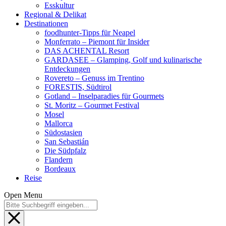
Esskultur
Regional & Delikat
Destinationen
foodhunter-Tipps für Neapel
Monferrato – Piemont für Insider
DAS ACHENTAL Resort
GARDASEE – Glamping, Golf und kulinarische
Entdeckungen
Rovereto – Genuss im Trentino
FORESTIS, Südtirol
Gotland – Inselparadies für Gourmets
St. Moritz – Gourmet Festival
Mosel
Mallorca
Südostasien
San Sebastián
Die Südpfalz
Flandern
Bordeaux
Reise
Open Menu