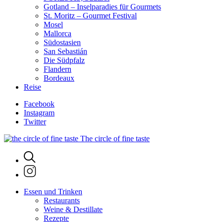
Gotland – Inselparadies für Gourmets
St. Moritz – Gourmet Festival
Mosel
Mallorca
Südostasien
San Sebastián
Die Südpfalz
Flandern
Bordeaux
Reise
Facebook
Instagram
Twitter
The circle of fine taste
Essen und Trinken
Restaurants
Weine & Destillate
Rezepte