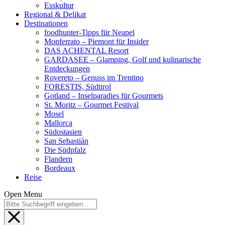
Esskultur
Regional & Delikat
Destinationen
foodhunter-Tipps für Neapel
Monferrato – Piemont für Insider
DAS ACHENTAL Resort
GARDASEE – Glamping, Golf und kulinarische
Entdeckungen
Rovereto – Genuss im Trentino
FORESTIS, Südtirol
Gotland – Inselparadies für Gourmets
St. Moritz – Gourmet Festival
Mosel
Mallorca
Südostasien
San Sebastián
Die Südpfalz
Flandern
Bordeaux
Reise
Open Menu