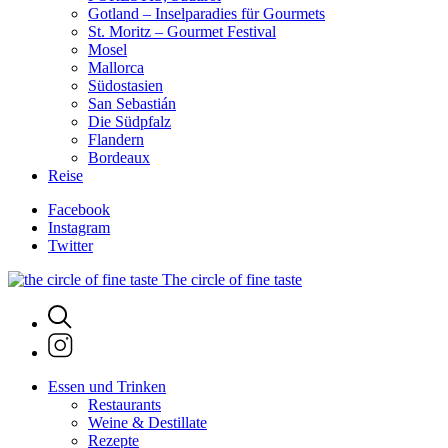
Gotland – Inselparadies für Gourmets
St. Moritz – Gourmet Festival
Mosel
Mallorca
Südostasien
San Sebastián
Die Südpfalz
Flandern
Bordeaux
Reise
Facebook
Instagram
Twitter
The circle of fine taste
Essen und Trinken
Restaurants
Weine & Destillate
Rezepte