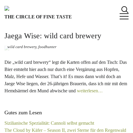
S
k
THE CIRCLE OF FINE TASTE
i
p
t
Jaega Wise: wild card brewery
o
c
wild card brewery, foodhunter
o
n
Die „wild card brewery“ legt die Karten offen auf den Tisch: Das
t
Bier entsteht hier auch nur durch eine Vergärung aus Hopfen,
e
Malz, Hefe und Wasser. That’s it! Es muss dann wohl doch an
n
Jaege Wise liegen, der 26-jährigen Brauerin, dass ich mir mit dem
t
Hemdsärmel den Mund abwische und
weiterlesen…
Gutes zum Lesen
Sizilianische Spezialität: Cannoli selbst gemacht
The Cloud by Käfer – Season II, zwei Sterne für den Regenwald