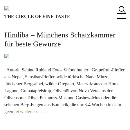
S
k
THE CIRCLE OF FINE TASTE
i
p
t
Hindiba – Münchens Schatzkammer
o
für beste Gewürze
c
o
n
t
Autorin Sabine Ruhland Fotos © foodhunter Grapefruit-Pfeffer
e
aus Nepal, Sansibar-Pfeffer, wilde türkische Nane Minze,
n
türkischer Bergsalbei, wilder Oregano, Meersalz aus der Homa
t
Lagune, Granatapfelsirup, Olivenöl von Nova Vera aus der
Olivensorte Trilye, Pekanuss-Mus und Cashew-Mus oder die
seltenen Berg-Feigen aus Bardacik, die nur 3-4 Wochen im Jahr
geerntet
weiterlesen…