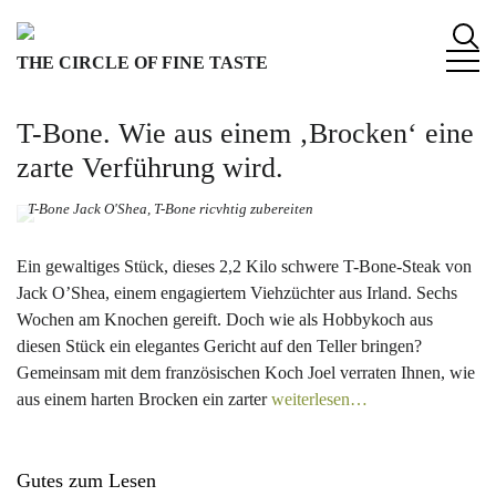
S
k
THE CIRCLE OF FINE TASTE
i
p
t
T-Bone. Wie aus einem ‚Brocken‘ eine
o
zarte Verführung wird.
c
o
T-Bone Jack O'Shea, T-Bone ricvhtig zubereiten
n
t
Ein gewaltiges Stück, dieses 2,2 Kilo schwere T-Bone-Steak von
e
Jack O’Shea, einem engagiertem Viehzüchter aus Irland. Sechs
n
Wochen am Knochen gereift. Doch wie als Hobbykoch aus
t
diesen Stück ein elegantes Gericht auf den Teller bringen?
Gemeinsam mit dem französischen Koch Joel verraten Ihnen, wie
aus einem harten Brocken ein zarter
weiterlesen…
Gutes zum Lesen