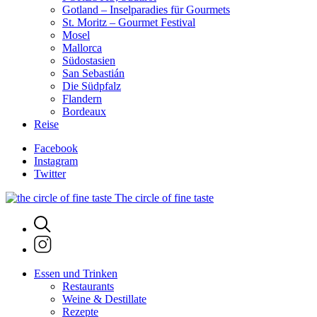
Gotland – Inselparadies für Gourmets
St. Moritz – Gourmet Festival
Mosel
Mallorca
Südostasien
San Sebastián
Die Südpfalz
Flandern
Bordeaux
Reise
Facebook
Instagram
Twitter
The circle of fine taste
Essen und Trinken
Restaurants
Weine & Destillate
Rezepte