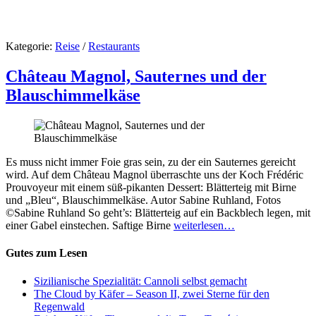
Kategorie:
Reise
/
Restaurants
Château Magnol, Sauternes und der
Blauschimmelkäse
Es muss nicht immer Foie gras sein, zu der ein Sauternes gereicht
wird. Auf dem Château Magnol überraschte uns der Koch Frédéric
Prouvoyeur mit einem süß-pikanten Dessert: Blätterteig mit Birne
und „Bleu“, Blauschimmelkäse. Autor Sabine Ruhland, Fotos
©Sabine Ruhland So geht’s: Blätterteig auf ein Backblech legen, mit
einer Gabel einstechen. Saftige Birne
weiterlesen…
Gutes zum Lesen
Sizilianische Spezialität: Cannoli selbst gemacht
The Cloud by Käfer – Season II, zwei Sterne für den
Regenwald