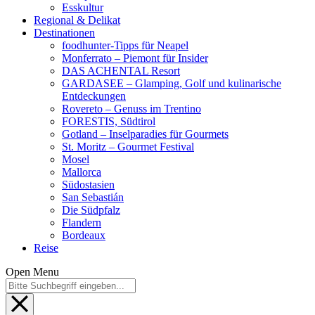
Esskultur
Regional & Delikat
Destinationen
foodhunter-Tipps für Neapel
Monferrato – Piemont für Insider
DAS ACHENTAL Resort
GARDASEE – Glamping, Golf und kulinarische
Entdeckungen
Rovereto – Genuss im Trentino
FORESTIS, Südtirol
Gotland – Inselparadies für Gourmets
St. Moritz – Gourmet Festival
Mosel
Mallorca
Südostasien
San Sebastián
Die Südpfalz
Flandern
Bordeaux
Reise
Open Menu