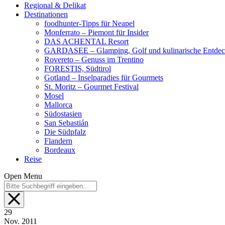
Regional & Delikat
Destinationen
foodhunter-Tipps für Neapel
Monferrato – Piemont für Insider
DAS ACHENTAL Resort
GARDASEE – Glamping, Golf und kulinarische Entde
Rovereto – Genuss im Trentino
FORESTIS, Südtirol
Gotland – Inselparadies für Gourmets
St. Moritz – Gourmet Festival
Mosel
Mallorca
Südostasien
San Sebastián
Die Südpfalz
Flandern
Bordeaux
Reise
Open Menu
29
Nov.
2011