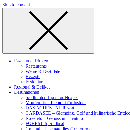
Skip to content
Essen und Trinken
Restaurants
Weine & Destillate
Rezepte
Esskultur
Regional & Delikat
Destinationen
foodhunter-Tipps für Neapel
Monferrato – Piemont für Insider
DAS ACHENTAL Resort
GARDASEE – Glamping, Golf und kulinarische Entde
Rovereto – Genuss im Trentino
FORESTIS, Südtirol
Gotland – Inselparadies für Gourmets