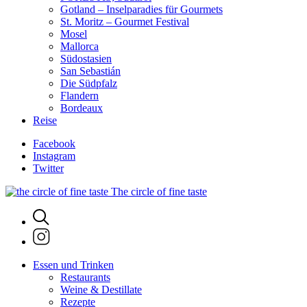
Gotland – Inselparadies für Gourmets
St. Moritz – Gourmet Festival
Mosel
Mallorca
Südostasien
San Sebastián
Die Südpfalz
Flandern
Bordeaux
Reise
Facebook
Instagram
Twitter
The circle of fine taste
Essen und Trinken
Restaurants
Weine & Destillate
Rezepte