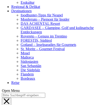
Esskultur
Regional & Delikat
Destinationen
foodhunter-Tipps für Neapel
Monferrato – Piemont für Insider
DAS ACHENTAL Resort
GARDASEE – Glamping, Golf und kulinarische
Entdeckungen
Rovereto – Genuss im Trentino
FORESTIS, Südtirol
Gotland – Inselparadies für Gourmets
St. Moritz – Gourmet Festival
Mosel
Mallorca
Südostasien
San Sebastián
Die Südpfalz
Flandern
Bordeaux
Reise
Open Menu