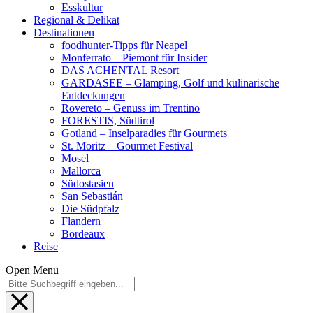
Esskultur
Regional & Delikat
Destinationen
foodhunter-Tipps für Neapel
Monferrato – Piemont für Insider
DAS ACHENTAL Resort
GARDASEE – Glamping, Golf und kulinarische
Entdeckungen
Rovereto – Genuss im Trentino
FORESTIS, Südtirol
Gotland – Inselparadies für Gourmets
St. Moritz – Gourmet Festival
Mosel
Mallorca
Südostasien
San Sebastián
Die Südpfalz
Flandern
Bordeaux
Reise
Open Menu