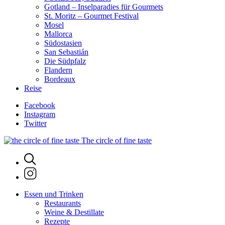
Gotland – Inselparadies für Gourmets
St. Moritz – Gourmet Festival
Mosel
Mallorca
Südostasien
San Sebastián
Die Südpfalz
Flandern
Bordeaux
Reise
Facebook
Instagram
Twitter
The circle of fine taste
Essen und Trinken
Restaurants
Weine & Destillate
Rezepte