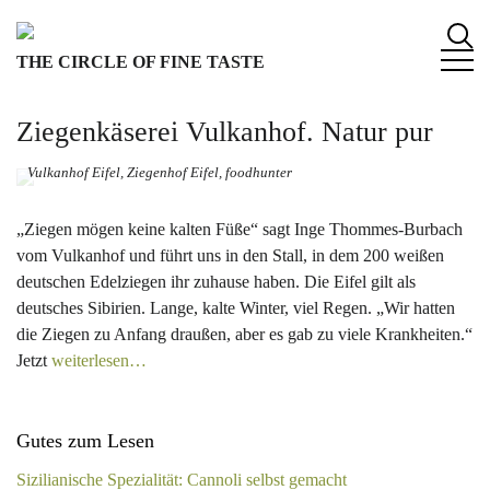
S
k
THE CIRCLE OF FINE TASTE
i
p
t
Ziegenkäserei Vulkanhof. Natur pur
o
c
Vulkanhof Eifel, Ziegenhof Eifel, foodhunter
o
n
„Ziegen mögen keine kalten Füße“ sagt Inge Thommes-Burbach
t
vom Vulkanhof und führt uns in den Stall, in dem 200 weißen
e
deutschen Edelziegen ihr zuhause haben. Die Eifel gilt als
n
deutsches Sibirien. Lange, kalte Winter, viel Regen. „Wir hatten
t
die Ziegen zu Anfang draußen, aber es gab zu viele Krankheiten.“
Jetzt
weiterlesen…
Gutes zum Lesen
Sizilianische Spezialität: Cannoli selbst gemacht