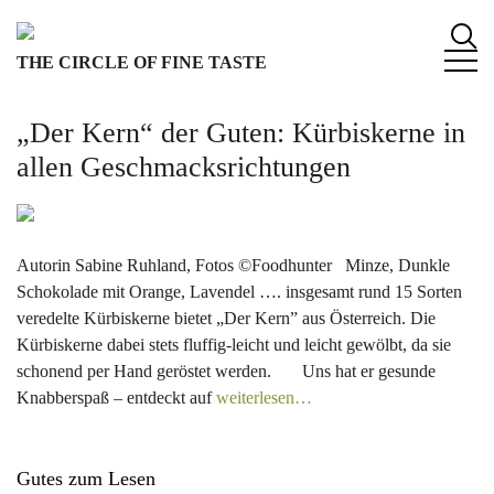
S
k
THE CIRCLE OF FINE TASTE
i
p
t
„Der Kern“ der Guten: Kürbiskerne in
o
allen Geschmacksrichtungen
c
o
n
t
Autorin Sabine Ruhland, Fotos ©Foodhunter Minze, Dunkle
e
Schokolade mit Orange, Lavendel …. insgesamt rund 15 Sorten
n
veredelte Kürbiskerne bietet „Der Kern” aus Österreich. Die
t
Kürbiskerne dabei stets fluffig-leicht und leicht gewölbt, da sie
schonend per Hand geröstet werden. Uns hat er gesunde
Knabberspaß – entdeckt auf
weiterlesen…
Gutes zum Lesen