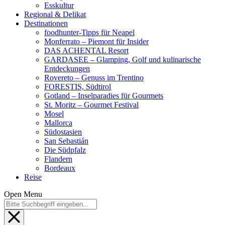
Esskultur
Regional & Delikat
Destinationen
foodhunter-Tipps für Neapel
Monferrato – Piemont für Insider
DAS ACHENTAL Resort
GARDASEE – Glamping, Golf und kulinarische
Entdeckungen
Rovereto – Genuss im Trentino
FORESTIS, Südtirol
Gotland – Inselparadies für Gourmets
St. Moritz – Gourmet Festival
Mosel
Mallorca
Südostasien
San Sebastián
Die Südpfalz
Flandern
Bordeaux
Reise
Open Menu