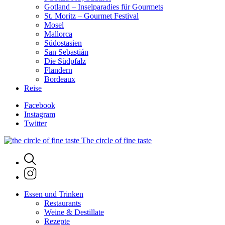
Gotland – Inselparadies für Gourmets
St. Moritz – Gourmet Festival
Mosel
Mallorca
Südostasien
San Sebastián
Die Südpfalz
Flandern
Bordeaux
Reise
Facebook
Instagram
Twitter
The circle of fine taste
Essen und Trinken
Restaurants
Weine & Destillate
Rezepte