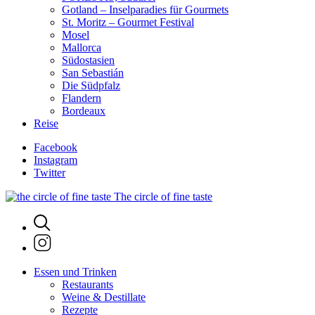
Gotland – Inselparadies für Gourmets
St. Moritz – Gourmet Festival
Mosel
Mallorca
Südostasien
San Sebastián
Die Südpfalz
Flandern
Bordeaux
Reise
Facebook
Instagram
Twitter
The circle of fine taste
Essen und Trinken
Restaurants
Weine & Destillate
Rezepte