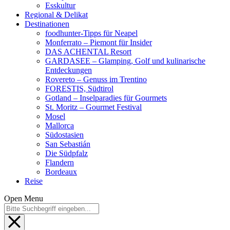
Esskultur
Regional & Delikat
Destinationen
foodhunter-Tipps für Neapel
Monferrato – Piemont für Insider
DAS ACHENTAL Resort
GARDASEE – Glamping, Golf und kulinarische
Entdeckungen
Rovereto – Genuss im Trentino
FORESTIS, Südtirol
Gotland – Inselparadies für Gourmets
St. Moritz – Gourmet Festival
Mosel
Mallorca
Südostasien
San Sebastián
Die Südpfalz
Flandern
Bordeaux
Reise
Open Menu