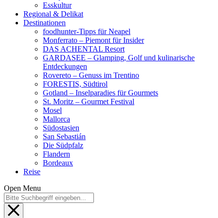
Esskultur
Regional & Delikat
Destinationen
foodhunter-Tipps für Neapel
Monferrato – Piemont für Insider
DAS ACHENTAL Resort
GARDASEE – Glamping, Golf und kulinarische
Entdeckungen
Rovereto – Genuss im Trentino
FORESTIS, Südtirol
Gotland – Inselparadies für Gourmets
St. Moritz – Gourmet Festival
Mosel
Mallorca
Südostasien
San Sebastián
Die Südpfalz
Flandern
Bordeaux
Reise
Open Menu