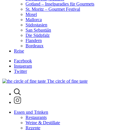
Gotland – Inselparadies für Gourmets
St. Moritz – Gourmet Festival
Mosel
Mallorca
Südostasien
San Sebastián
Die Südpfalz
Flandern
Bordeaux
Reise
Facebook
Instagram
Twitter
The circle of fine taste
Essen und Trinken
Restaurants
Weine & Destillate
Rezepte