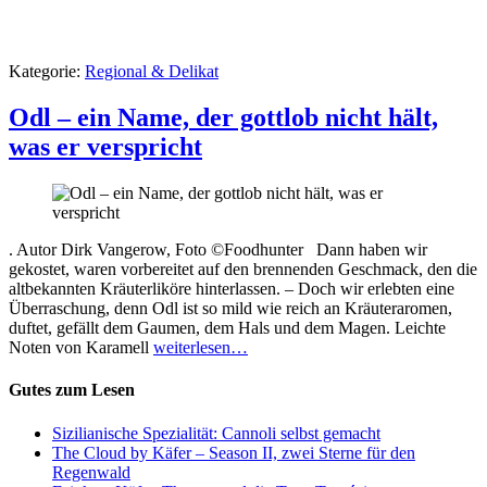
Kategorie:
Regional & Delikat
Odl – ein Name, der gottlob nicht hält,
was er verspricht
. Autor Dirk Vangerow, Foto ©Foodhunter Dann haben wir
gekostet, waren vorbereitet auf den brennenden Geschmack, den die
altbekannten Kräuterliköre hinterlassen. – Doch wir erlebten eine
Überraschung, denn Odl ist so mild wie reich an Kräuteraromen,
duftet, gefällt dem Gaumen, dem Hals und dem Magen. Leichte
Noten von Karamell
weiterlesen…
Gutes zum Lesen
Sizilianische Spezialität: Cannoli selbst gemacht
The Cloud by Käfer – Season II, zwei Sterne für den
Regenwald