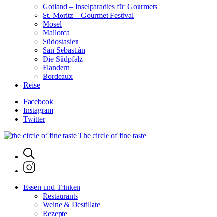
Gotland – Inselparadies für Gourmets
St. Moritz – Gourmet Festival
Mosel
Mallorca
Südostasien
San Sebastián
Die Südpfalz
Flandern
Bordeaux
Reise
Facebook
Instagram
Twitter
The circle of fine taste
Essen und Trinken
Restaurants
Weine & Destillate
Rezepte