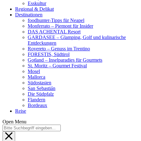
Esskultur
Regional & Delikat
Destinationen
foodhunter-Tipps für Neapel
Monferrato – Piemont für Insider
DAS ACHENTAL Resort
GARDASEE – Glamping, Golf und kulinarische
Entdeckungen
Rovereto – Genuss im Trentino
FORESTIS, Südtirol
Gotland – Inselparadies für Gourmets
St. Moritz – Gourmet Festival
Mosel
Mallorca
Südostasien
San Sebastián
Die Südpfalz
Flandern
Bordeaux
Reise
Open Menu