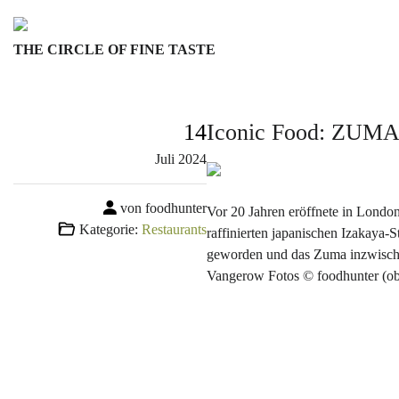
Skip
to
THE CIRCLE OF FINE TASTE
content
14
Iconic Food: ZUMA 
Juli
2024
von foodhunter
Vor 20 Jahren eröffnete in Londo
Kategorie:
Restaurants
raffinierten japanischen Izakaya
geworden und das Zuma inzwische
Vangerow Fotos © foodhunter (ob