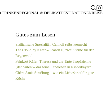
D TRINKEN
REGIONAL & DELIKAT
DESTINATIONEN
REISE
Gutes zum Lesen
Sizilianische Spezialität: Cannoli selbst gemacht
The Cloud by Käfer – Season II, zwei Sterne für den
Regenwald
Feinkost Käfer, Theresa und die Tarte Tropézienne
„denharten“– das feine Landleben in Niederbayern
Chère Amie Straßburg – wie ein Liebesbrief für gute
Küche