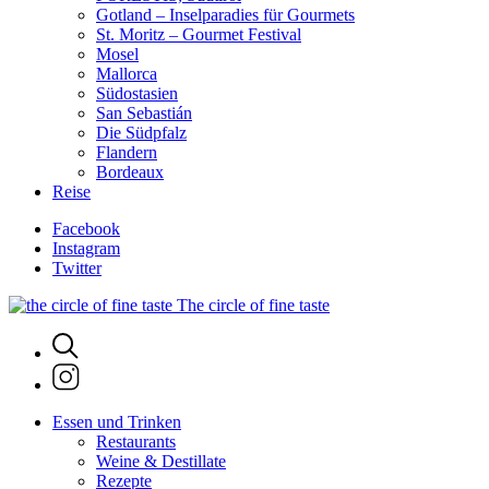
Gotland – Inselparadies für Gourmets
St. Moritz – Gourmet Festival
Mosel
Mallorca
Südostasien
San Sebastián
Die Südpfalz
Flandern
Bordeaux
Reise
Facebook
Instagram
Twitter
The circle of fine taste
Essen und Trinken
Restaurants
Weine & Destillate
Rezepte