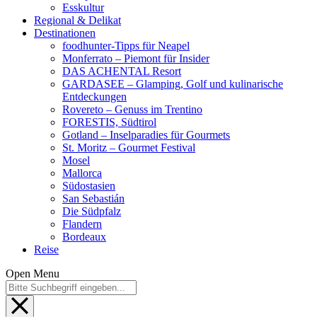
Esskultur
Regional & Delikat
Destinationen
foodhunter-Tipps für Neapel
Monferrato – Piemont für Insider
DAS ACHENTAL Resort
GARDASEE – Glamping, Golf und kulinarische
Entdeckungen
Rovereto – Genuss im Trentino
FORESTIS, Südtirol
Gotland – Inselparadies für Gourmets
St. Moritz – Gourmet Festival
Mosel
Mallorca
Südostasien
San Sebastián
Die Südpfalz
Flandern
Bordeaux
Reise
Open Menu