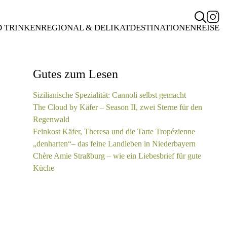
D TRINKEN
REGIONAL & DELIKAT
DESTINATIONEN
REISE
Gutes zum Lesen
Sizilianische Spezialität: Cannoli selbst gemacht
The Cloud by Käfer – Season II, zwei Sterne für den
Regenwald
Feinkost Käfer, Theresa und die Tarte Tropézienne
„denharten“– das feine Landleben in Niederbayern
Chère Amie Straßburg – wie ein Liebesbrief für gute
Küche