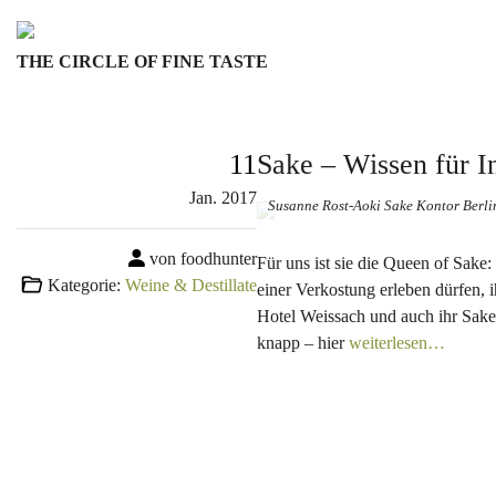
Skip
to
THE CIRCLE OF FINE TASTE
content
11
Sake – Wissen für I
Jan.
2017
Susanne Rost-Aoki Sake Kontor Berli
von foodhunter
Für uns ist sie die Queen of Sak
Kategorie:
Weine & Destillate
einer Verkostung erleben dürfen,
Hotel Weissach und auch ihr Sake
knapp – hier
weiterlesen…